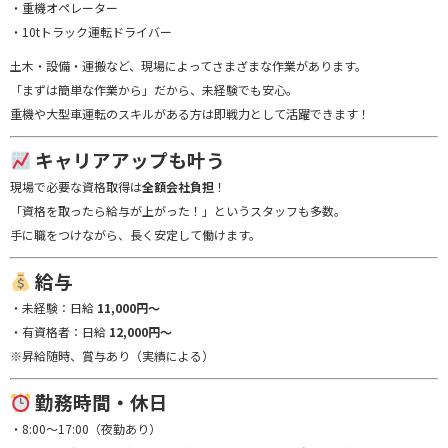
・重機オペレーター
・10tトラック運転ドライバー
土木・設備・運搬など、現場によってさまざまな作業があります。
「まずは簡単な作業から」だから、未経験でも安心。
重機や大型車運転のスキルがある方は即戦力として活躍できます！
キャリアアップも叶う
現場で必要な資格取得は
全額会社負担
！
「資格を取ったら給与が上がった！」というスタッフも多数。
手に職をつけながら、長く安定して働けます。
給与
・未経験：日給
11,000円〜
・有資格者：日給
12,000円〜
※昇給随時、賞与あり（実績による）
勤務時間・休日
・8:00〜17:00（夜勤あり）