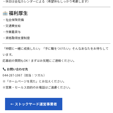
・休日は会社カレンダーによる（希望休もしっかり考慮します）
福利厚生
・社会保険完備
・交通費支給
・作業着貸与
・資格取得支援制度
「仲間と一緒に成長したい」「手に職をつけたい」そんなあなたをお待ちして
います。
応募前の質問もOK！まずはお気軽にご連絡ください。
お問い合わせ先
044-287-1067（担当：ツガル）
※「ホームページを見た」とお伝えください。
※営業・セールス目的のお電話はご遠慮ください。
←
ストックヤード運営事業者