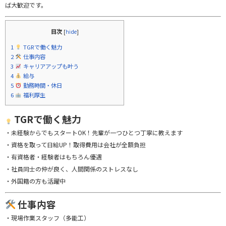
ば大歓迎です。
目次
[
hide
]
1
TGRで働く魅力
2
仕事内容
3
キャリアアップも叶う
4
給与
5
勤務時間・休日
6
福利厚生
TGRで働く魅力
・未経験からでもスタートOK！先輩が一つひとつ丁寧に教えます
・資格を取って日給UP！取得費用は会社が全額負担
・有資格者・経験者はもちろん優遇
・社員同士の仲が良く、人間関係のストレスなし
・外国籍の方も活躍中
仕事内容
・現場作業スタッフ（多能工）