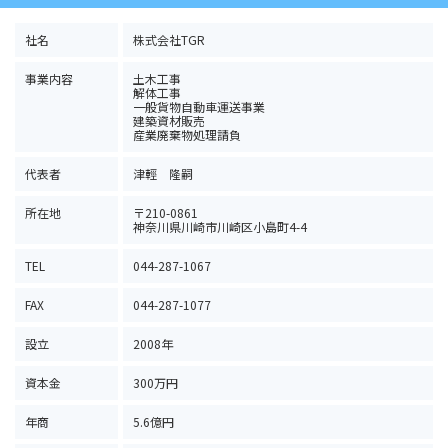
社名
株式会社TGR
事業内容
土木工事
解体工事
一般貨物自動車運送事業
建築資材販売
産業廃棄物処理請負
代表者
津輕 隆嗣
所在地
〒210-0861
神奈川県川崎市川崎区小島町4-4
TEL
044-287-1067
FAX
044-287-1077
設立
2008年
資本金
300万円
年商
5.6億円