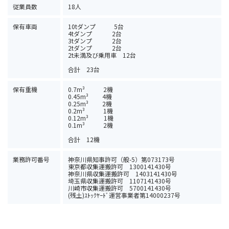
従業員数
18人
保有車両
10tダンプ 5台
4tダンプ 2台
3tダンプ 2台
2tダンプ 2台
2t未満及び乗用車 12台
合計 23台
保有重機
0.7m³ 2機
0.45m³ 4機
0.25m³ 2機
0.2m³ 1機
0.12m³ 1機
0.1m³ 2機
合計 12機
業務許可番号
神奈川県知事許可（般-5）第073173号
東京都収集運搬許可 1300141430号
神奈川県収集運搬許可 1403141430号
埼玉県収集運搬許可 1107141430号
川崎市収集運搬許可 5700141430号
(残土)ｽﾄｯｸﾔｰﾄﾞ運営事業者第14000237号